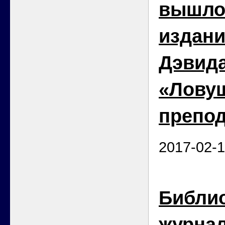
вышло
издани
Дэвида
«Лову
препо
2017-02-
Библи
журна