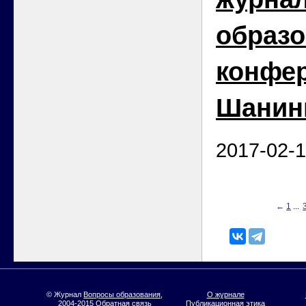
образо
конфе
Шанин
2017-02-
←
1
...
© Журнал
Вопросы образования
,
О журнале
2004-2015
Обратная связь
Публикационная этика