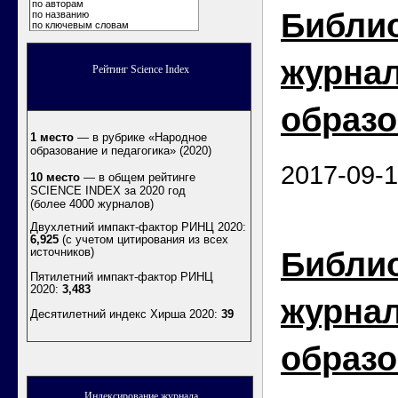
по авторам
Библи
по названию
по ключевым словам
журна
Рейтинг Science Index
образо
1 место
— в рубрике «Народное
образование и педагогика» (2020)
2017-09-
10 место
— в общем рейтинге
SCIENCE INDEX за 2020 год
(более 4000 журналов)
Двухлетний импакт-фактор РИНЦ 2020:
6,925
(с учетом цитирования из всех
источников)
Библи
Пятилетний импакт-фактор РИНЦ
2020:
3,483
журна
Десятилетний индекс Хирша 2020
:
39
образо
Индексирование журнала