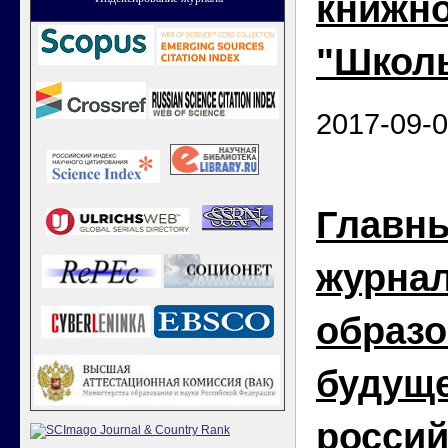
книжн
"Школ
2017-09-
Главны
журна
образо
будущ
россий