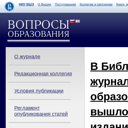
НИУ ВШЭ
О Вышке
Поступающим
Коллегам и партнерам
Книги, 
О журнале
В Библ
Редакционная коллегия
журна
Условия публикации
образо
Регламент
вышло
опубликования статей
издани