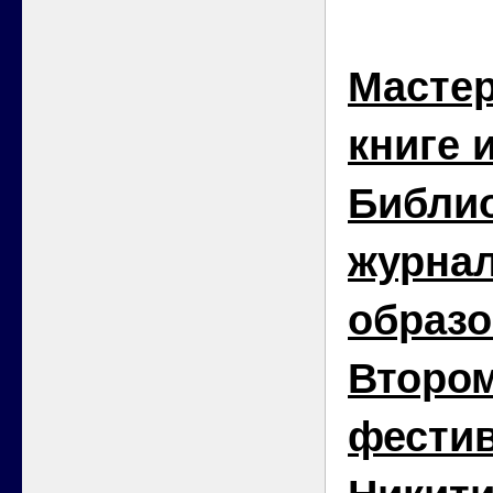
Мастер
книге 
Библи
журна
образо
Второ
фестив